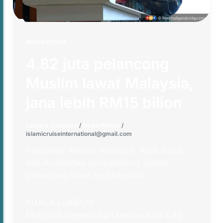
News/Article
4.82 juta pelancong
Muslim lawat Malaysia,
jana lebih RM15 bilion
Leave a Comment
/
News/Article
/
islamicruiseinternational@gmail.com
Indonesia, Brunei, Pakistan, Arab Saudi,
dan Kazakhtan penyumbang utama
pelancong Islam ke Malaysia.
KUALA LUMPUR:
Malaysia merekodkan kemasukan 4.82